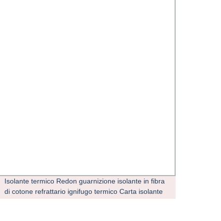
Isolante termico Redon guarnizione isolante in fibra
Tensio
di cotone refrattario ignifugo termico Carta isolante
eposs
in fibra ceramica dell&prime;industria dei metalli non
distri
ferrosi