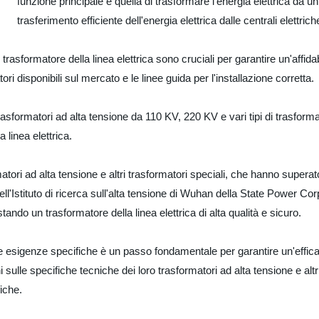
funzione principale è quella di trasformare l'energia elettrica da un
trasferimento efficiente dell'energia elettrica dalle centrali elettriche 
 trasformatore della linea elettrica sono cruciali per garantire un'affidab
i disponibili sul mercato e le linee guida per l'installazione corretta.
asformatori ad alta tensione da 110 KV, 220 KV e vari tipi di trasforma
a linea elettrica.
 ad alta tensione e altri trasformatori speciali, che hanno superato i t
l'Istituto di ricerca sull'alta tensione di Wuhan della State Power Corpor
stando un trasformatore della linea elettrica di alta qualità e sicuro.
 le esigenze specifiche è un passo fondamentale per garantire un'efficac
i sulle specifiche tecniche dei loro trasformatori ad alta tensione e a
iche.