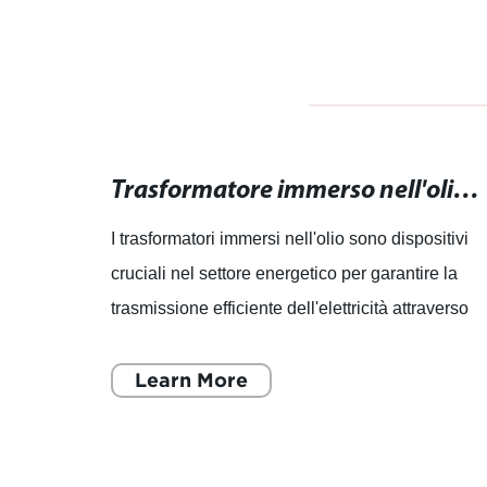
Filo di Alluminio Smaltato: Resistente, Anti-ruggine e Versatile
Trasformatore immerso nell'olio: vantaggi, funzionamento e manutenzione
i-
I trasformatori immersi nell'olio sono dispositivi
tato è
cruciali nel settore energetico per garantire la
trasmissione efficiente dell'elettricità attraverso
reti ad alta tensione. Questi dispositivi sono
Learn More