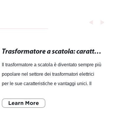
Trasformatore a scatola: caratteristiche e vantaggi del trasformatore compatto
Il trasformatore a scatola è diventato sempre più
Tubo 
popolare nel settore dei trasformatori elettrici
resist
per le sue caratteristiche e vantaggi unici. Il
svilup
trasformatore a scatola è compatto, leggero e
alla c
faci
Learn More
che of
L