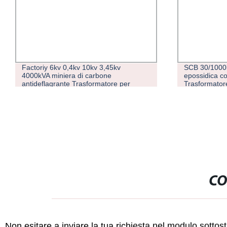
Factoriy 6kv 0,4kv 10kv 3,45kv
SCB 30/1000k
4000kVA miniera di carbone
epossidica c
antideflagrante Trasformatore per
Trasformator
attività minerarie
CO
Non esitare a inviare la tua richiesta nel modulo sotto