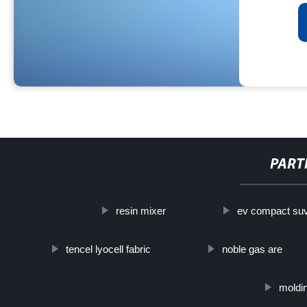
PART
resin mixer
ev compact su
tencel lyocell fabric
noble gas are
moldin