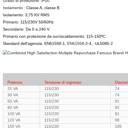
Grado di protezione: IP00
Isolamento
: Classe A, classe B
Isolamento
: 3,75 KV RMS
Primario: 115/230V 50/60Hz
Secondario: Da 0 a 240 V.
Primario con protezione da surriscaldamento: 115-150ºC
Standard dell'agenzia: EN61558
-1,
EN61558
-2-
4,
UL5085-2
Potenza
Tensione di ingresso
Diamet
25 VA
115/230
74
30 VA
115/230
74
50 VA
115/230
81
80 VA
115/230
92
100 VA
115/230
91
120 VA
115/230
98
150 VA
115/230
105