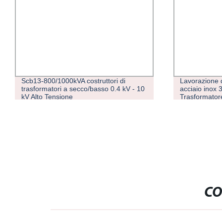
Scb13-800/1000kVA costruttori di
Lavorazione d
trasformatori a secco/basso 0.4 kV - 10
acciaio inox
kV Alto Tensione
Trasformatore
risparmio ene
CO