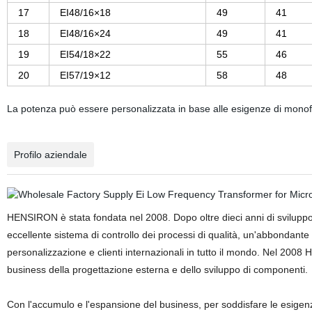
17
EI48/16×18
49
41
18
EI48/16×24
49
41
19
EI54/18×22
55
46
20
EI57/19×12
58
48
La potenza può essere personalizzata in base alle esigenze di monof
Profilo aziendale
HENSIRON è stata fondata nel 2008. Dopo oltre dieci anni di svilupp
eccellente sistema di controllo dei processi di qualità, un'abbondante e
personalizzazione e clienti internazionali in tutto il mondo. Nel 2008
business della progettazione esterna e dello sviluppo di componenti.
Con l'accumulo e l'espansione del business, per soddisfare le esigenze 