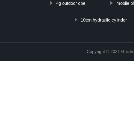
4g outdoor cpe
mobile p
10ton hydraulic cylinder
Copyright © 2021 Guizho