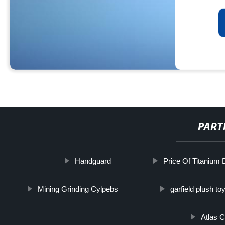
PART
Handguard
Price Of Titanium D
Mining Grinding Cylpebs
garfield plush to
Atlas 