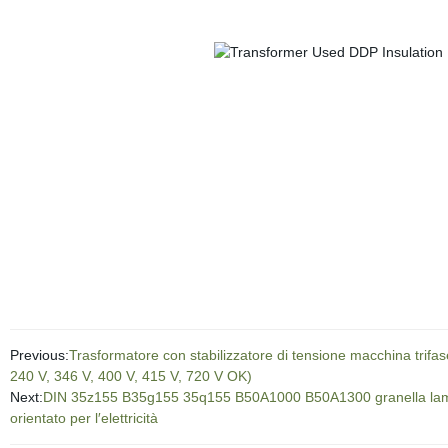
Previous:
Trasformatore con stabilizzatore di tensione macchina trifa
240 V, 346 V, 400 V, 415 V, 720 V OK)
Next:
DIN 35z155 B35g155 35q155 B50A1000 B50A1300 granella laminata
orientato per l′elettricità