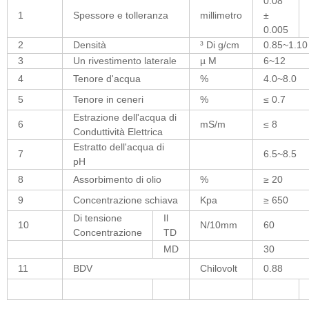
0.08
1
Spessore e tolleranza
millimetro
±
0.005
2
Densità
³ Di g/cm
0.85~1.10
3
Un rivestimento laterale
µ M
6~12
4
Tenore d'acqua
%
4.0~8.0
5
Tenore in ceneri
%
≤ 0.7
Estrazione dell'acqua di
6
mS/m
≤ 8
Conduttività Elettrica
Estratto dell'acqua di
7
6.5~8.5
pH
8
Assorbimento di olio
%
≥ 20
9
Concentrazione schiava
Kpa
≥ 650
Di tensione
Il
10
N/10mm
60
Concentrazione
TD
MD
30
11
BDV
Chilovolt
0.88