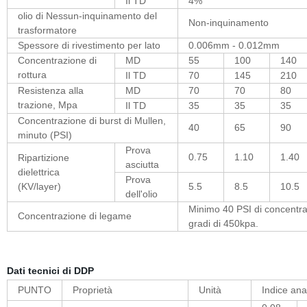
Il TD
4%
olio di Nessun-inquinamento del
Non-inquinamento
trasformatore
Spessore di rivestimento per lato
0.006mm - 0.012mm
Concentrazione di
MD
55
100
140
rottura
Il TD
70
145
210
Resistenza alla
MD
70
70
80
trazione, Mpa
Il TD
35
35
35
Concentrazione di burst di Mullen,
40
65
90
minuto (PSI)
Prova
0.75
1.10
1.40
Ripartizione
asciutta
dielettrica
Prova
(KV/layer)
5.5
8.5
10.5
dell'olio
Minimo 40 PSI di concentra
Concentrazione di legame
gradi di 450kpa.
Dati tecnici di DDP
PUNTO
Proprietà
Unità
Indice anal