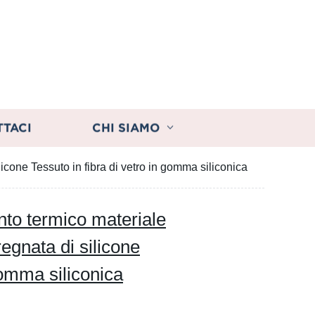
TTACI
CHI SIAMO
licone Tessuto in fibra di vetro in gomma siliconica
nto termico materiale
regnata di silicone
gomma siliconica