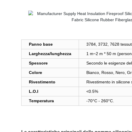
Panno base
3784, 3732, 7628 tessuto 
Larghezza/lunghezza
1 m~2 m * 50 m (persona
Spessore
Secondo le esigenze del 
Colore
Bianco, Rosso, Nero, Gri
Rivestimento
Rivestimento in silicone 
L.O.I
<0.5%
Temperatura
-70°C - 260°C.