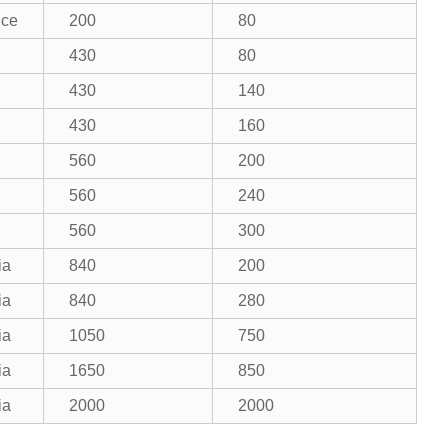
ice
200
80
430
80
430
140
430
160
560
200
560
240
560
300
ia
840
200
ia
840
280
ia
1050
750
ia
1650
850
ia
2000
2000