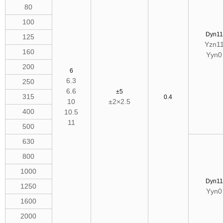
80
100
Dyn11
125
Yzn1
160
Yyn0
200
6
6.3
250
6.6
±5
315
0.4
10
±2×2.5
400
10.5
11
500
630
800
1000
Dyn11
1250
Yyn0
1600
2000