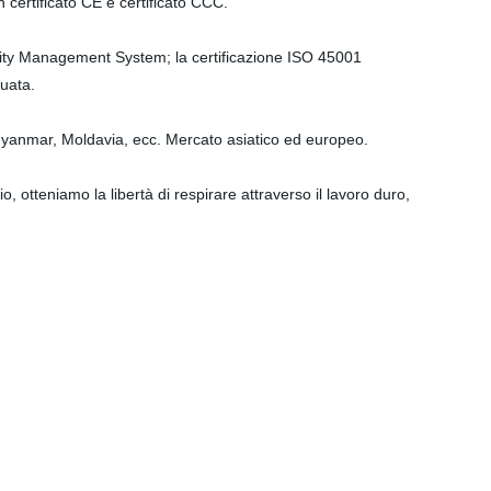
 certificato CE e certificato CCC.
uality Management System; la certificazione ISO 45001
uata.
yanmar, Moldavia, ecc. Mercato asiatico ed europeo.
, otteniamo la libertà di respirare attraverso il lavoro duro,