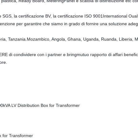
 plastica, Ready Board, MeteringPanel e scatola di distribuzione etc con
one SGS, la certificazione BV, la certificazione ISO 9001International O
nzione per garantire che siamo in grado di fornire una soluzione adeg
eria, Tanzania.Mozambico, Angola, Ghana, Uganda, Ruanda, Liberia, M
RE di condividere con i partner e bringmutuo rapporto di affari beneficio
ore.