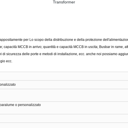
appositamente per Lo scopo della distribuzione e
della protezione dell'alimentazio
re; capacità MCCB in arrivo;
quantità e capacità MCCB in uscita; Busbar in rame, at
vi di sicurezza delle porte e metodi di installazione, ecc. anche noi
possiamo aggiung
ggio ecc.
nalizzato
, paralume o personalizzato