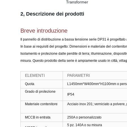
2, Descrizione dei prodotti
Breve introduzione
Il pannello di distribuzione a bassa tensione serie DP31 è
progettato 
In base ai requisiti del progetto: Dimensioni e
materiale del contenito
Isolamento e protezione dalle perdite di terra; illuminazione,
dispositi
misura. Questo prodotto della serie è ampiamente usato in città,
villa
ELEMENTI
PARAMETRI
Quota
L1450mm*W400mm*H1100mm o perso
Grado di protezione
IP54
Materiale contenitore
Acciaio inox 201; verniciato a polvere
MCCB in entrata
250A o personalizzato
5 pz. 140A o su misura