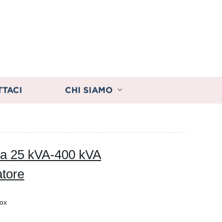
TTACI
CHI SIAMO
 da 25 kVA-400 kVA
atore
Box