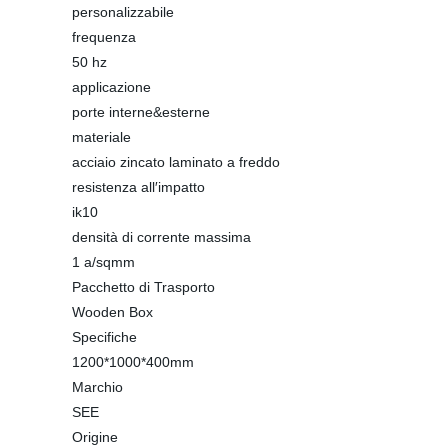
personalizzabile
frequenza
50 hz
applicazione
porte interne&esterne
materiale
acciaio zincato laminato a freddo
resistenza all′impatto
ik10
densità di corrente massima
1 a/sqmm
Pacchetto di Trasporto
Wooden Box
Specifiche
1200*1000*400mm
Marchio
SEE
Origine