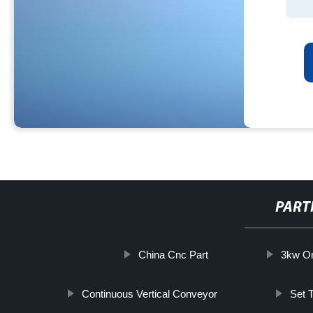
PART
China Cnc Part
3kw On
Continuous Vertical Conveyor
Set 