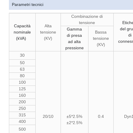
Parametri tecnici
Combinazione di
tensione
Etich
Capacità
Alta
del gr
Gamma
nominale
tensione
Bassa
di
di presa
(kVA)
(KV)
tensione
connes
ad alta
(KV)
pressione
30
50
63
80
100
125
160
200
250
315
20/10
±5*2.5%
0.4
Dyn
400
±2*2.5%
500