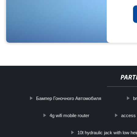
PART
Бампер Гоночного Автомобиля
b
4g wifi mobile router
access 
10t hydraulic jack with low hei