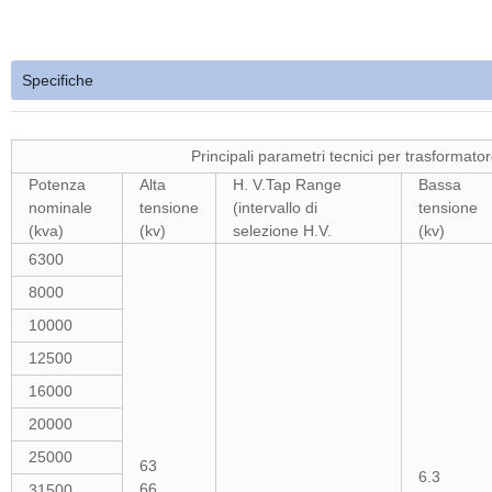
Specifiche
Principali parametri tecnici per trasformatore di p
Potenza
Alta
H. V.Tap Range
Bassa
nominale
tensione
(intervallo di
tensione
(kva)
(kv)
selezione H.V.
(kv)
6300
8000
10000
12500
16000
20000
25000
63
6.3
66
31500