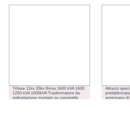
Trifase 11kv 33kv 8mva 1600 kVA 1600
Attrezzi speci
1250 kVA 1000kVA Trasformatore da
prefabbricata
sottostazione montato su cuscinetto
americano di
d&prime;olio da 800 kVA 500 kVA 200
kVA 100 kVA