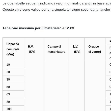
Le due tabelle seguenti indicano i valori nominali garantiti in base a
Queste cifre sono valide per una singola tensione secondaria, anche s
Tensione massima per il materiale:
≤
12
kV
P
Capacità
H.V.
Campo di
L.V.
Gruppo
P
nominale
(KV)
maschiatura
(KV)
di vettori
d
(kVA)
c
10
0
20
0
30
0
50
0
63
1
80
1
100
1