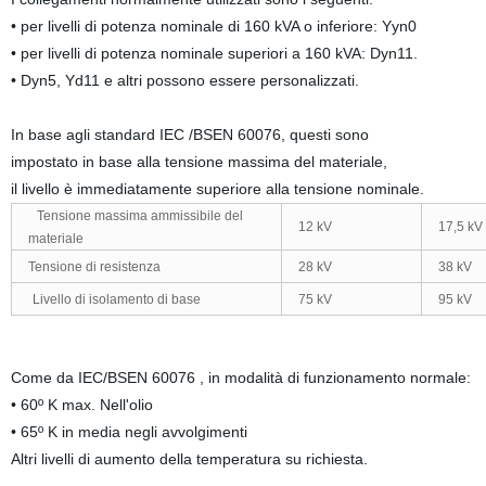
• per livelli di potenza nominale di 160 kVA o inferiore: Yyn0
• per livelli di potenza nominale superiori a 160 kVA: Dyn11.
• Dyn5, Yd11 e altri possono essere personalizzati.
In base agli standard IEC /BSEN 60076, questi sono
impostato in base alla tensione massima del materiale,
il livello è immediatamente superiore alla tensione nominale.
Tensione massima ammissibile del
12 kV
17,5 kV
materiale
Tensione di resistenza
28 kV
38 kV
Livello di isolamento di base
75 kV
95 kV
Come da IEC/BSEN 60076 , in modalità di funzionamento normale:
• 60º K max. Nell'olio
• 65º K in media negli avvolgimenti
Altri livelli di aumento della temperatura su richiesta.