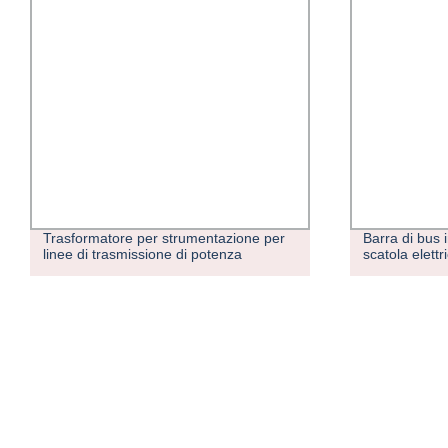
per
Barra di bus in rame stagnato per
Trasf
scatola elettrica e trasformatore
trasf
kVA