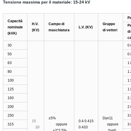
Tensione massima per il materiale:
15-24
kV
Pe
Capacità
H.V.
Campo di
Gruppo
Pe
nominale
L.V. (KV)
(KV)
maschiatura
di vettori
di
(kVA)
ca
30
0.
50
0.
63
1.
80
1.
100
1.
125
1.
160
2.
200
2.
250
3.
±5%
Dyn11
15
0.4 0.415
315
oppure
oppure
3.
20
0.433
±2*2.5%
Yyn0