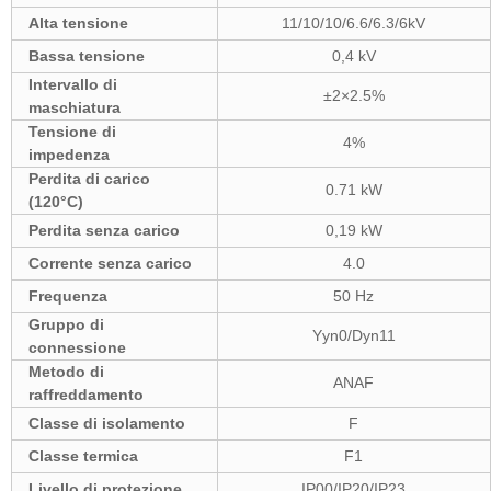
Alta tensione
11/10/10/6.6/6.3/6kV
Bassa tensione
0,4 kV
Intervallo di
±2×2.5%
maschiatura
Tensione di
4%
impedenza
Perdita di carico
0.71 kW
(120°C)
Perdita senza carico
0,19 kW
Corrente senza carico
4.0
Frequenza
50 Hz
Gruppo di
Yyn0/Dyn11
connessione
Metodo di
ANAF
raffreddamento
Classe di isolamento
F
Classe termica
F1
Livello di protezione
IP00/IP20/IP23