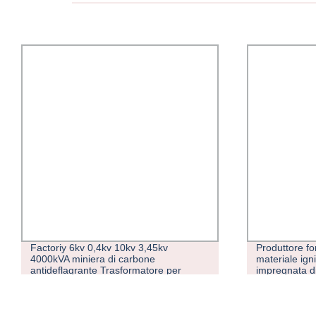
Factoriy 6kv 0,4kv 10kv 3,45kv
Produttore fo
4000kVA miniera di carbone
materiale igni
antideflagrante Trasformatore per
impregnata di 
attività minerarie
vetro in gomm