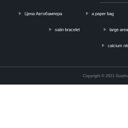
Цена Автобампера
a paper bag
satin bracelet
large area
calcium ni
Copyright © 2021 Guizho