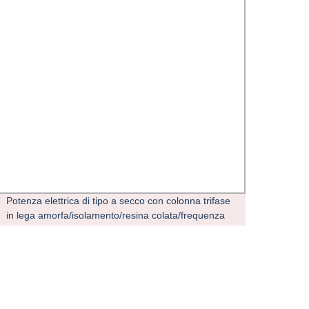
Potenza elettrica di tipo a secco con colonna trifase
1600k
in lega amorfa/isolamento/resina colata/frequenza
distri
Trasformatore di tensione