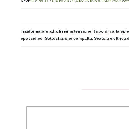
Next:
Olio da 11 / 0,4 kv 33 / 0,4 kv 25 kVA a 2500 kVA Scato
Trasformatore ad altissima tensione
,
Tubo di carta spi
epossidico
,
Sottostazione compatta
,
Scatola elettrica 