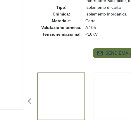
Interruttore Baceplate, 
Tipo:
Isolamento di carta
Chimica:
Isolamento Inorganica
Materiale:
Carta
Valutazione termica:
A 105
Tensione massima:
<10KV
SEND EMAIL