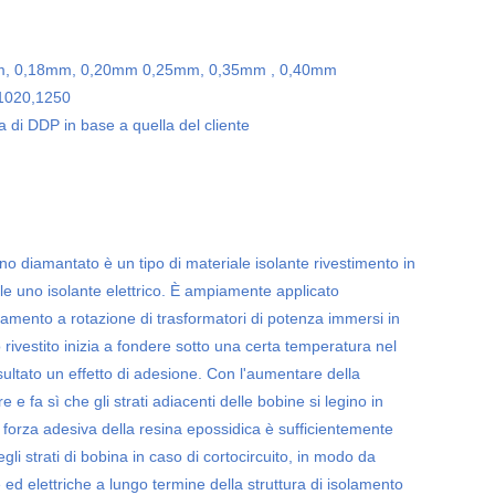
, 0,18mm, 0,20mm 0,25mm, 0,35mm , 0,40mm
,1020,1250
di DDP in base a quella del cliente
no diamantato è un tipo di materiale isolante rivestimento in
le uno isolante elettrico. È ampiamente applicato
solamento a rotazione di trasformatori di potenza immersi in
o rivestito inizia a fondere sotto una certa temperatura nel
sultato un effetto di adesione. Con l'aumentare della
e e fa sì che gli strati adiacenti delle bobine si legino in
a forza adesiva della resina epossidica è sufficientemente
li strati di bobina in caso di cortocircuito, in modo da
ed elettriche a lungo termine della struttura di isolamento