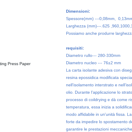
Dimensioni:
Spessore(mm) ---0,08mm,
0,13mm
Larghezza (mm)---.625 ,960,1000
Possiamo anche produrre larghezza 
requisiti:
Diametro rullo--- 280-330mm
Diametro nucleo --- 76±2 mm
La carta isolante adesiva con diseg
resina epossidica modificata specia
nell'isolamento interstrato e nell'i
olio. Durante l'applicazione lo strat
processo di coildrying e dà come ri
temperatura, essa inizia a solidificar
modo affidabile in un'unità fissa. L
forte da impedire lo spostamento deg
garantire le prestazioni meccaniche 