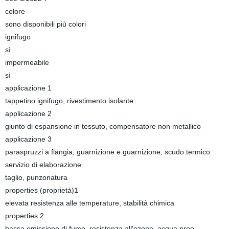
colore
sono disponibili più colori
ignifugo
sì
impermeabile
sì
applicazione 1
tappetino ignifugo, rivestimento isolante
applicazione 2
giunto di espansione in tessuto, compensatore non metallico
applicazione 3
paraspruzzi a flangia, guarnizione e guarnizione, scudo termico
servizio di elaborazione
taglio, punzonatura
properties (proprietà)1
elevata resistenza alle temperature, stabilità chimica
properties 2
bassa emissione di fumo, resistenza all′ozono, acqua proo