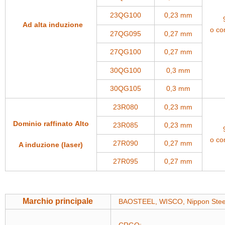
23QG100
0,23 mm
Ad alta induzione
o co
27QG095
0,27 mm
27QG100
0,27 mm
30QG100
0,3 mm
30QG105
0,3 mm
23R080
0,23 mm
Dominio raffinato Alto
23R085
0,23 mm
o co
27R090
0,27 mm
A induzione (laser)
27R095
0,27 mm
Marchio principale
BAOSTEEL, WISCO, Nippon Steel