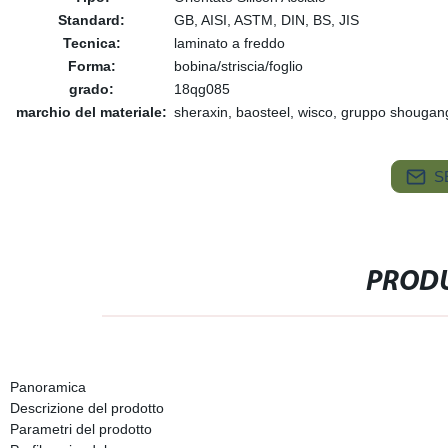
Standard:
GB, AISI, ASTM, DIN, BS, JIS
Tecnica:
laminato a freddo
Forma:
bobina/striscia/foglio
grado:
18qg085
marchio del materiale:
sheraxin, baosteel, wisco, gruppo shougan
S
PRODU
Panoramica
Descrizione del prodotto
Parametri del prodotto