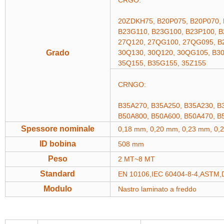
CRGO:
20ZDKH75, B20P075, B20P070,
B23G110, B23G100, B23P100, 
27Q120, 27QG100, 27QG095, B
Grado
30Q130, 30Q120, 30QG105, B3
35Q155, B35G155, 35Z155
CRNGO:
B35A270, B35A250, B35A230,
B50A800, B50A600, B50A470, B
Spessore nominale
0,18 mm, 0,20 mm, 0,23 mm, 0,
ID bobina
508 mm
Peso
2 MT~8 MT
Standard
EN 10106,IEC 60404-8-4,ASTM,
Modulo
Nastro laminato a freddo