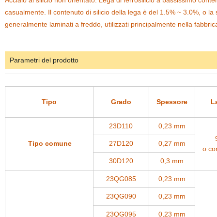
Acciaio al silicio non orientato: Lega di ferrosilicio a bassissimo conten
casualmente. Il contenuto di silicio della lega è del 1.5% ~ 3.0%, o la
generalmente laminati a freddo, utilizzati principalmente nella fabbric
Parametri del prodotto
Tipo
Grado
Spessore
L
23D110
0,23 mm
Tipo comune
27D120
0,27 mm
o co
30D120
0,3 mm
23QG085
0,23 mm
23QG090
0,23 mm
23QG095
0,23 mm