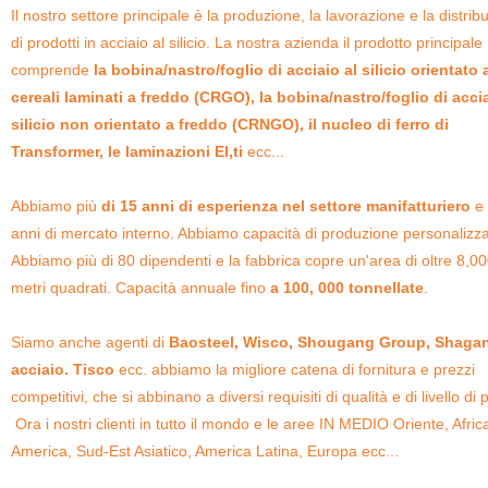
Il nostro settore principale è la produzione, la lavorazione e la distrib
di prodotti in acciaio al silicio. La nostra azienda il prodotto principale
comprende
la bobina/nastro/foglio di acciaio al silicio orientato 
cereali laminati a freddo (CRGO), la bobina/nastro/foglio di accia
silicio non orientato a freddo (CRNGO), il nucleo di ferro di
Transformer, le laminazioni EI,ti
ecc...
Abbiamo più
di 15 anni di esperienza nel settore manifatturiero
e 
anni di mercato interno. Abbiamo capacità di produzione personalizza
Abbiamo più di 80 dipendenti e la fabbrica copre un'area di oltre 8,0
metri quadrati. Capacità annuale fino
a 100, 000 tonnellate
.
Siamo anche agenti di
Baosteel, Wisco, Shougang Group, Shagan
acciaio. Tisco
ecc. abbiamo la migliore catena di fornitura e prezzi
competitivi, che si abbinano a diversi requisiti di qualità e di livello di 
Ora i nostri clienti in tutto il mondo e le aree IN MEDIO Oriente, Afric
America, Sud-Est Asiatico, America Latina, Europa ecc...