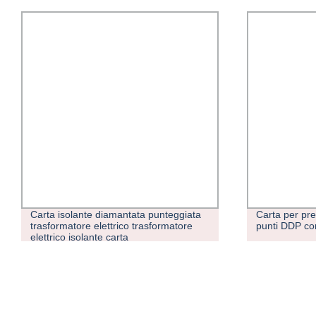
Carta per pressa isolante marrone a
Commercio al
punti DDP con diamanti elettrici
fabbrica forn
bassa freque