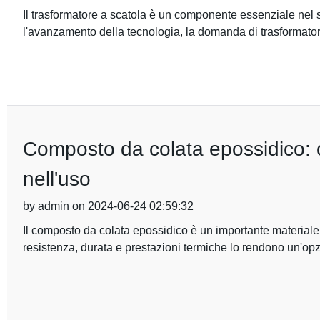
Il trasformatore a scatola è un componente essenziale nel s
l'avanzamento della tecnologia, la domanda di trasformatori
Composto da colata epossidico: ca
nell'uso
by admin on 2024-06-24 02:59:32
Il composto da colata epossidico è un importante materiale u
resistenza, durata e prestazioni termiche lo rendono un'op