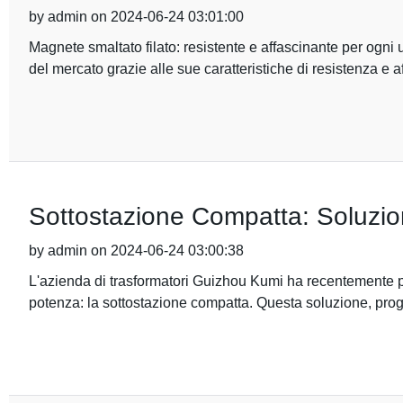
by admin on 2024-06-24 03:01:00
Magnete smaltato filato: resistente e affascinante per ogni 
del mercato grazie alle sue caratteristiche di resistenza e af
Sottostazione Compatta: Soluzion
by admin on 2024-06-24 03:00:38
L'azienda di trasformatori Guizhou Kumi ha recentemente pre
potenza: la sottostazione compatta. Questa soluzione, proge