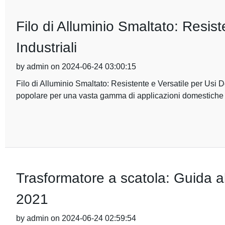
Filo di Alluminio Smaltato: Resis
Industriali
by admin on 2024-06-24 03:00:15
Filo di Alluminio Smaltato: Resistente e Versatile per Usi Dom
popolare per una vasta gamma di applicazioni domestiche
Trasformatore a scatola: Guida all
2021
by admin on 2024-06-24 02:59:54