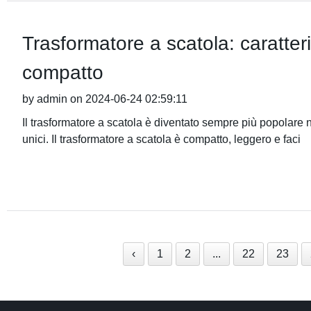
Trasformatore a scatola: caratter
compatto
by admin on 2024-06-24 02:59:11
Il trasformatore a scatola è diventato sempre più popolare nel
unici. Il trasformatore a scatola è compatto, leggero e faci
‹
1
2
...
22
23