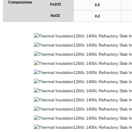
Composizione
Fe2O3
0.5
NaO2
0.2